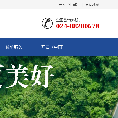
开云（中国）
|
网站地图
全国咨询热线：
024-88200678
优势服务
开云（中国）