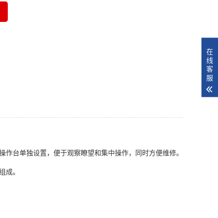
在
线
客
服
操作台单独设置，便于观察瞭望和集中操作，同时方便维修。
组成。