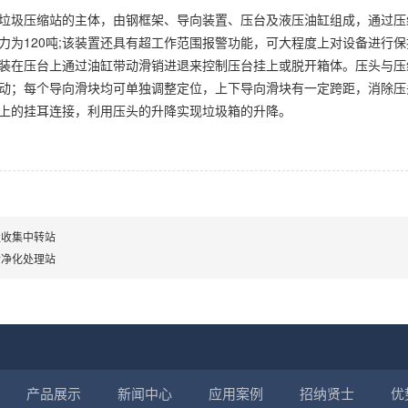
垃圾压缩站的主体，由钢框架、导向装置、压台及液压油缸组成，通过压
力为120吨;该装置还具有超工作范围报警功能，可大程度上对设备进行
装在压台上通过油缸带动滑销进退来控制压台挂上或脱开箱体。压头与压
动；每个导向滑块均可单独调整定位，上下导向滑块有一定跨距，消除压
箱上的挂耳连接，利用压头的升降实现垃圾箱的升降。
尘收集中转站
合净化处理站
产品展示
新闻中心
应用案例
招纳贤士
优