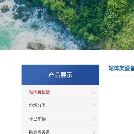
站体类设
产品展示
站体类设备
垃圾分类
环卫车辆
除冰雪设备