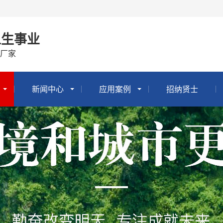
卫生事业
厂家
新闻中心
应用案例
招纳贤士