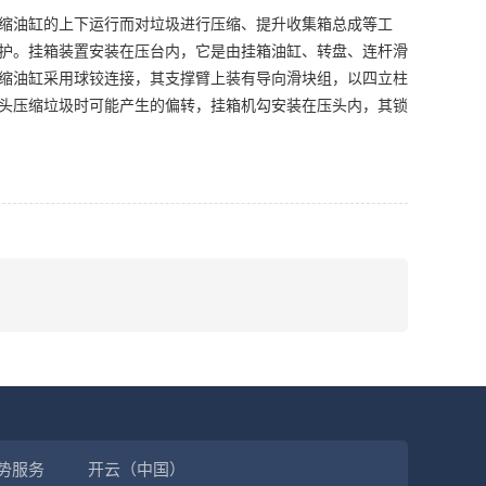
缩油缸的上下运行而对垃圾进行压缩、提升收集箱总成等工
保护。挂箱装置安装在压台内，它是由挂箱油缸、转盘、连杆滑
缩油缸采用球铰连接，其支撑臂上装有导向滑块组，以四立柱
头压缩垃圾时可能产生的偏转，挂箱机勾安装在压头内，其锁
势服务
开云（中国）