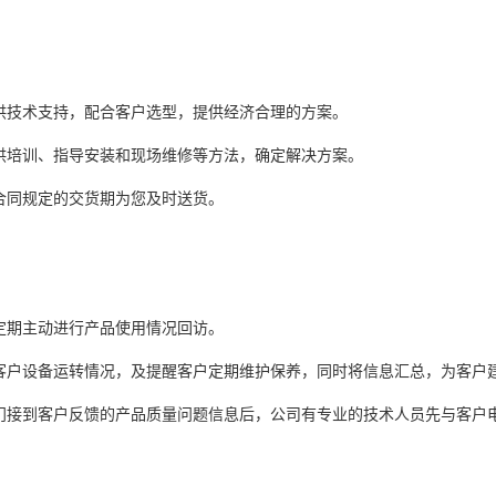
供技术支持，配合客户选型，提供经济合理的方案。
供培训、指导安装和现场维修等方法，确定解决方案。
合同规定的交货期为您及时送货。
定期主动进行产品使用情况回访。
客户设备运转情况，及提醒客户定期维护保养，同时将信息汇总，为客户
门接到客户反馈的产品质量问题信息后，公司有专业的技术人员先与客户