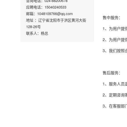
咨询电话：024-88200678
应聘电话：15040240533
邮箱：1048109766@qq.com
售中服务：
地址 ：辽宁省沈阳市于洪区黄河大街
128-26号
1、为用户提
联系人：杨总
2、为用户提
3、我们按照
售后服务：
1、服务人员
2、定期咨询
3、在客服部