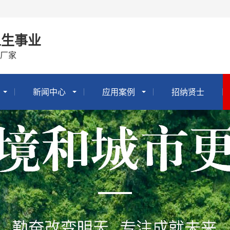
卫生事业
厂家
新闻中心
应用案例
招纳贤士