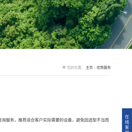
您的位置：
主页
>
优势服务
在
咨询服务，推荐适合客户实际需要的设备，避免因选型不当而
线
客