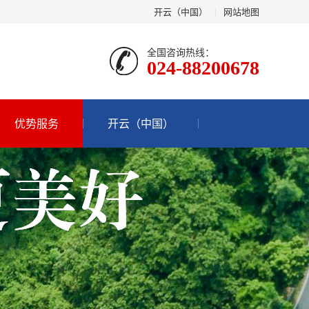
开云（中国）
|
网站地图
全国咨询热线：
024-88200678
优势服务
开云（中国）